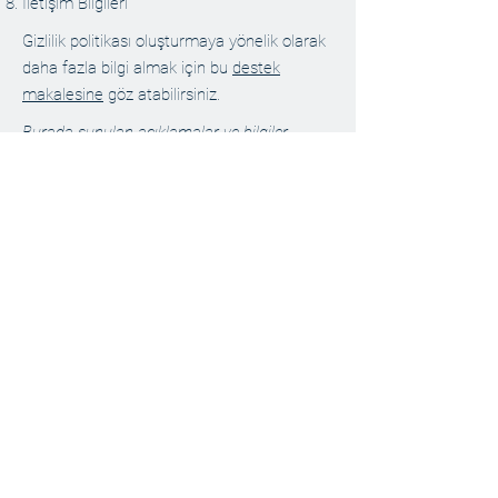
İletişim Bilgileri
Gizlilik politikası oluşturmaya yönelik olarak
daha fazla bilgi almak için bu
destek
makalesine
göz atabilirsiniz.
Burada sunulan açıklamalar ve bilgiler,
yalnızca genel açıklamalar, bilgiler ve
örneklerden oluşur. Bu makaleyi hukuki bir
tavsiye veya gerçekte ne yapmanız gerektiği
konusunda bir öneri olarak
yorumlamamalısınız. Gizlilik politikanızı
oluşturma aşamasında bilgi ve yardım
almak için hukuki danışmanlık hizmeti
almanızı öneririz.
Gizlilik Politikası
Çerez Politikası
MED Dried Food © 2035 Tüm Hakları Saklıdır.