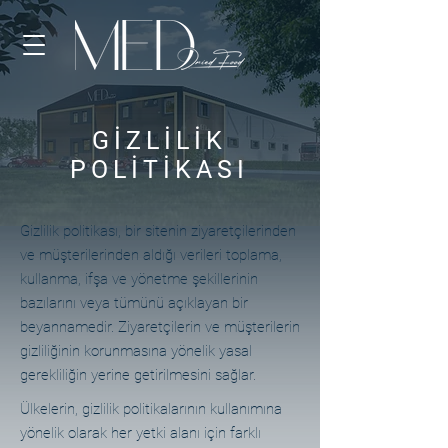
GİZLİLİK
POLİTİKASI
Gizlilik politikası, bir sitenin ziyaretçilerinden
ve müşterilerinden aldığı verileri toplama,
kullanma, ifşa ve yönetme şekillerinin
bazılarını veya tümünü açıklayan bir
beyannamedir. Ziyaretçilerin ve müşterilerin
gizliliğinin korunmasına yönelik yasal
gerekliliğin yerine getirilmesini sağlar.
Ülkelerin, gizlilik politikalarının kullanımına
yönelik olarak her yetki alanı için farklı